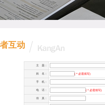
者互动
主 题：
姓 名：
(＊必需填写)
手 机：
电 话：
(＊必需填写)
传 真：